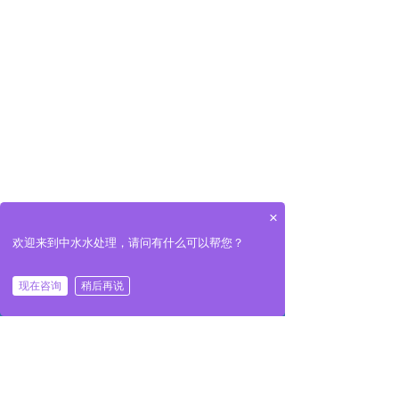
×
欢迎来到中水水处理，请问有什么可以帮您？
现在咨询
稍后再说
낀
넒
끅
끇
首页
产品
一键拨号
联系