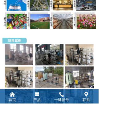
낀
넒
끅
끇
首页
产品
一键拨号
联系